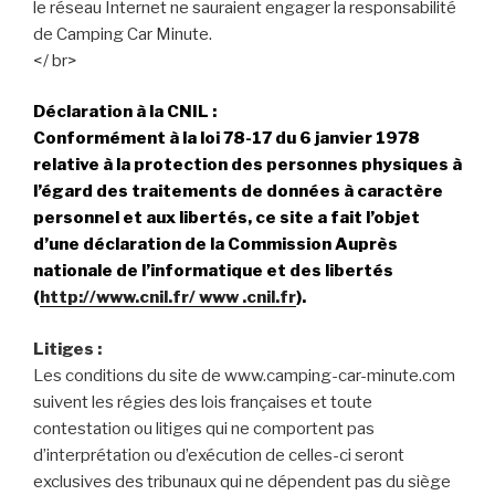
le réseau Internet ne sauraient engager la responsabilité
de Camping Car Minute.
</ br>
Déclaration à la CNIL :
Conformément à la loi 78-17 du 6 janvier 1978
relative à la protection des personnes physiques à
l’égard des traitements de données à caractère
personnel et aux libertés, ce site a fait l’objet
d’une déclaration de la Commission Auprès
nationale de l’informatique et des libertés
(
http://www.cnil.fr/ www .cnil.fr
).
Litiges :
Les conditions du site de www.camping-car-minute.com
suivent les régies des lois françaises et toute
contestation ou litiges qui ne comportent pas
d’interprétation ou d’exécution de celles-ci seront
exclusives des tribunaux qui ne dépendent pas du siège