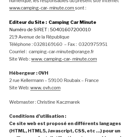
numérique, les responsables du présent site Internet
www.camping-car- minute.com
sont :
Editeur du Site : Camping Car Minute
Numéro de SIRET : 50401607200010
219 Avenue de la République
Téléphone : 0328169160 – Fax : 0320975951
Courriel : camping-car-minute@orange.fr
Site Web :
www. camping-car- minute.com
Hébergeur : OVH
2 rue Kellermann – 59100 Roubaix – France
Site Web:
www. ovh.com
Webmaster : Christine Kaczmarek
Conditions d’utilisation :
Ce site web est proposé en différents langages
(HTML, HTML5, Javascript, CSS, etc …) pour un