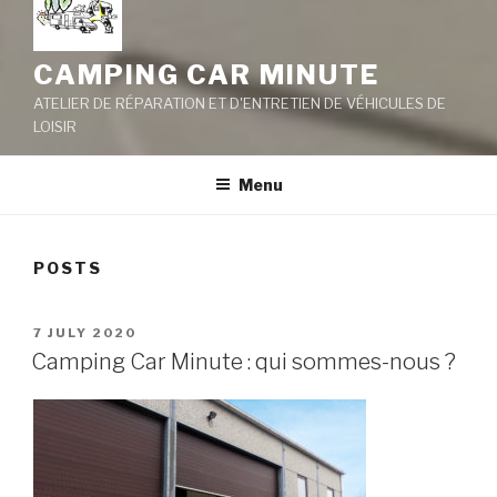
CAMPING CAR MINUTE
ATELIER DE RÉPARATION ET D'ENTRETIEN DE VÉHICULES DE
LOISIR
Menu
POSTS
POSTED
7 JULY 2020
ON
Camping Car Minute : qui sommes-nous ?